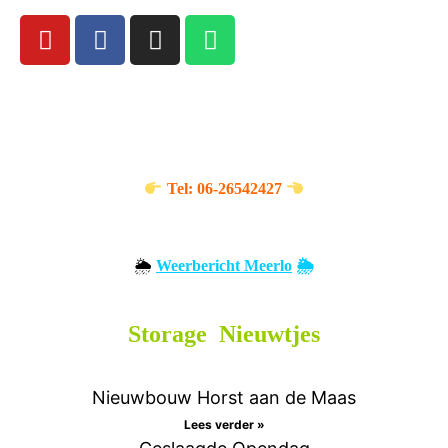
Opslagbox nodig ?
Klik en bel: Twan Poels
Tel: 06-26542427
🌦️
Weerbericht Meerlo
🌦️
Storage Nieuwtjes
Nieuwbouw Horst aan de Maas
Lees verder »